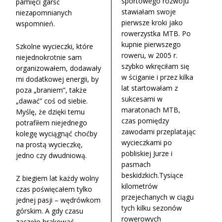
sportowego rozwoju
pamięci garść
stawiałam swoje
niezapomnianych
pierwsze kroki jako
wspomnień.
rowerzystka MTB. Po
kupnie pierwszego
Szkolne wycieczki, które
roweru, w 2005 r.
niejednokrotnie sam
szybko wkręciłam się
organizowałem, dodawały
w ściganie i przez kilka
mi dodatkowej energii, by
lat startowałam z
poza „braniem”, także
sukcesami w
„dawać” coś od siebie.
maratonach MTB,
Myślę, że dzięki temu
czas pomiędzy
potrafiłem niejednego
zawodami przeplatając
kolegę wyciągnąć choćby
wycieczkami po
na prostą wycieczkę,
pobliskiej Jurze i
jedno czy dwudniową.
pasmach
beskidzkich.Tysiące
Z biegiem lat każdy wolny
kilometrów
czas poświęcałem tylko
przejechanych w ciągu
jednej pasji – wędrówkom
tych kilku sezonów
górskim. A gdy czasu
rowerowych
zaczęło brakować,