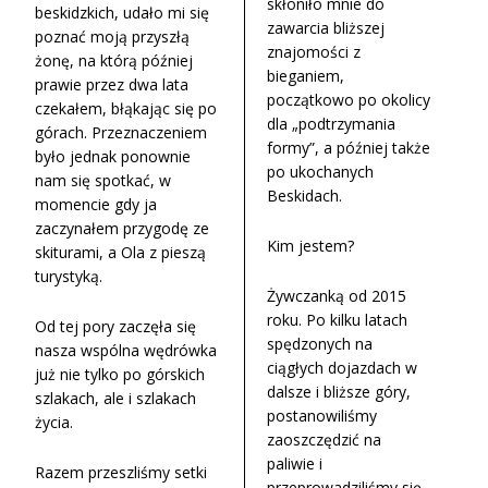
skłoniło mnie do
beskidzkich, udało mi się
zawarcia bliższej
poznać moją przyszłą
znajomości z
żonę, na którą później
bieganiem,
prawie przez dwa lata
początkowo po okolicy
czekałem, błąkając się po
dla „podtrzymania
górach. Przeznaczeniem
formy”, a później także
było jednak ponownie
po ukochanych
nam się spotkać, w
Beskidach.
momencie gdy ja
zaczynałem przygodę ze
Kim jestem?
skiturami, a Ola z pieszą
turystyką.
Żywczanką od 2015
roku. Po kilku latach
Od tej pory zaczęła się
spędzonych na
nasza wspólna wędrówka
ciągłych dojazdach w
już nie tylko po górskich
dalsze i bliższe góry,
szlakach, ale i szlakach
postanowiliśmy
życia.
zaoszczędzić na
paliwie i
Razem przeszliśmy setki
przeprowadziliśmy się