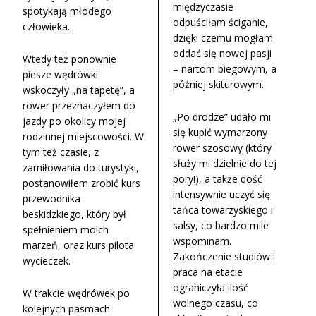
międzyczasie
spotykają młodego
odpuściłam ściganie,
człowieka.
dzięki czemu mogłam
oddać się nowej pasji
Wtedy też ponownie
– nartom biegowym, a
piesze wędrówki
później skiturowym.
wskoczyły „na tapetę”, a
rower przeznaczyłem do
„Po drodze” udało mi
jazdy po okolicy mojej
się kupić wymarzony
rodzinnej miejscowości. W
rower szosowy (który
tym też czasie, z
służy mi dzielnie do tej
zamiłowania do turystyki,
pory!), a także dość
postanowiłem zrobić kurs
intensywnie uczyć się
przewodnika
tańca towarzyskiego i
beskidzkiego, który był
salsy, co bardzo mile
spełnieniem moich
wspominam.
marzeń, oraz kurs pilota
Zakończenie studiów i
wycieczek.
praca na etacie
ograniczyła ilość
W trakcie wędrówek po
wolnego czasu, co
kolejnych pasmach