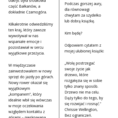
odkryć była środkowa
Podczas gorszej aury,
część Bałkanów, a
dla równowagi
dokładnie Czarnogóra.
chwytam za szydełko
lub dobrą książkę.
Kilkakrotnie odwiedziliśmy
ten kraj, który zawsze
Kim będę?
wywoływał w nas
wspaniałe emocje i
Odpowiem cytatem z
pozostawiał w sercu
mojej ulubionej książki:
wyjątkowe przeżycia.
„Wolę postrzegać
W międzyczasie
swoje życie jak
zainwestowałem w nowy
drzewo, które
sprzęt do jazdy po górach.
rozgałęzia się w sobie
Nowy rower okazał się
tylko znany sposób.
wyjątkowym
Drzewo nie ma celu.
„kompanem”, który
Dąży tylko do tego, by
idealnie wbił się wówczas
się rozwijać i rosnąć.”
w moje oczekiwania
Chrissie Wellington,
względem kontaktu z
Bez ograniczeń.
górami – nieskrywana