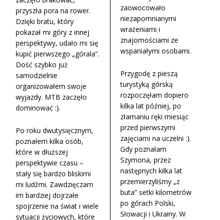
zaowocowało
przyszła pora na rower.
niezapomnianymi
Dzięki bratu, który
wrażeniami i
pokazał mi góry z innej
znajomościami ze
perspektywy, udało mi się
wspaniałymi osobami.
kupić pierwszego „górala”.
Dość szybko już
Przygodę z pieszą
samodzielnie
turystyką górską
organizowałem swoje
rozpoczęłam dopiero
wyjazdy. MTB zaczęło
kilka lat później, po
dominować :).
złamaniu ręki miesiąc
przed pierwszymi
Po roku dwutysięcznym,
zajęciami na uczelni :).
poznałem kilka osób,
Gdy poznałam
które w dłuższej
Szymona, przez
perspektywie czasu –
następnych kilka lat
stały się bardzo bliskimi
przemierzyliśmy „z
mi ludźmi. Zawdzięczam
buta” setki kilometrów
im bardziej dojrzałe
po górach Polski,
spojrzenie na świat i wiele
Słowacji i Ukrainy. W
sytuacji życiowych, które