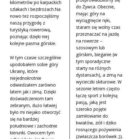
kilometrów po karpackich
do Żywca. Obecnie,
szlakach i bezdrożach.Na
mając góry na
nowo też rozpoczęliśmy
wyciągnięcie ręki,
naszą przygodę z
staram się wolny czas
turystyką rowerową,
przeznaczać na jazdę
poznając dzięki niej
na rowerze –
kolejne pasma górskie.
szosowym lub
górskim, bieganie (w
W tym czasie szczególnie
tym sporadyczne
upodobałem sobie góry
starty na różnych
Ukrainy, które
dystansach), a zimą na
niejednokrotnie
wycieczki skiturowe. W
odwiedzałem zarówno
sezonie letnim często
latem jak i zimą. Dzięki
łączę sport z kolejną
doświadczeniom tam
pasją, jaką jest
zebranym, dużo łatwiej
szeroko pojęte
było mi niejako otworzyć
zamiłowanie do
się na bardziej
kwiatów, ziół i dziko
południowe i zachodnie
rosnącego pożywienia
kierunki. Owocem tym
(zwłaszcza borówek ;)).