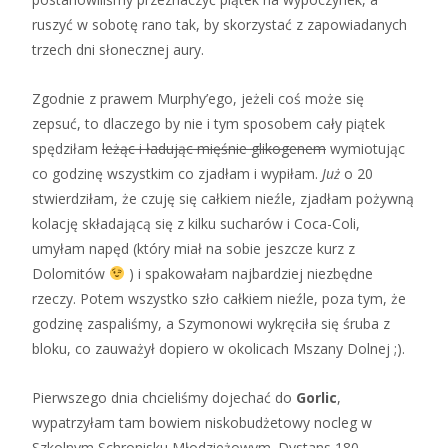
ruszyć w sobotę rano tak, by skorzystać z zapowiadanych
trzech dni słonecznej aury.
Zgodnie z prawem Murphy’ego, jeżeli coś może się
zepsuć, to dlaczego by nie i tym sposobem cały piątek
spędziłam
leżąc i ładując mięśnie glikogenem
wymiotując
co godzinę wszystkim co zjadłam i wypiłam.
Już
o 20
stwierdziłam, że czuję się całkiem nieźle, zjadłam pożywną
kolację składającą się z kilku sucharów i Coca-Coli,
umyłam napęd (który miał na sobie jeszcze kurz z
Dolomitów
) i spakowałam najbardziej niezbędne
rzeczy. Potem wszystko szło całkiem nieźle, poza tym, że
godzinę zaspaliśmy, a Szymonowi wykręciła się śruba z
bloku, co zauważył dopiero w okolicach Mszany Dolnej ;).
Pierwszego dnia chcieliśmy dojechać do
Gorlic
,
wypatrzyłam tam bowiem niskobudżetowy nocleg w
Szkolnym Schronisku Młodzieżowym. Dystans 180