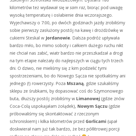
kilometrów też wydawał się
w sam raz
, biorąc pod uwagę
wysoką temperaturę i osłabienie dnia wczorajszego.
Wyjechawszy o 7:00, po dwóch godzinach jazdy zrobiliśmy
sobie pierwszy zasłużony postój na kawę i drożdżówkę w
cukierni Steskal w
Jordanowie
. Dalsza podróż upływała
bardzo miło, bo mimo soboty i całkiem dużego ruchu nikt
nie chciał nas zabić, wiatr bardzo nie przeszkadzał a drogi
na tym etapie należały do najlepszych w ciągu tych trzech
dni. O dziwo, nie mieliśmy się z kim podzielić tymi
spostrzeżeniami, bo do Nowego Sącza nie spotkaliśmy ani
jednego (!) rowerzysty. Poza
Mszaną
, gdzie szukaliśmy
sklepu ze śrubkami, by dopasować coś do Szymonowego
buta, dłuższy postój zrobiliśmy w
Limanowej
(gdzie znów
Coca-Colą uspokajałam żołądek),
Nowym Sączu
(gdzie
próbowaliśmy się skontaktować z rzeczonym
schroniskiem) i kilka kilometrów przed
Gorlicami
(upał
doskwierał nam już tak bardzo, że bez półlitrowej porcji