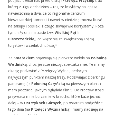
podjazd czekał nas przed Cisną (
Przełęcz Przysłup
), do
której z ulgą zjechaliśmy – raz, że liczyliśmy na lepsza
nawierzchnię a dwa, że to regionalne centrum
bieszczadzkiej komercji i nawet w niedzielę można liczyć
na zakupy i posiłek, z czego skwapliwie korzystamy. Poza
tym, leży ona na trasie tzw.
Wielkiej Pętli
Bieszczadzkiej
, co wiąże się ze zwiększoną ilością
turystów i wszelakich
atrakcji
.
Za
Smerekiem
pojawiają się pierwsze widoki na
Połoninę
Wetlińską
, choć jeszcze niezbyt spektakularne. Te mamy
okazję podziwiać z Przełęczy Wyżnej, będącym
najwyższym punktem naszej trasy. Podziwiając z parkingu
panoramę ( z
Połoniną Caryńską
na pierwszym planie)
mam poczucie, jakbym oglądała film :). Do rzeczywistości
przywraca mnie burczenie w brzuchu, które każe jechać
dalej – w
Ustrzykach Górnych
, po ostatnim podjeździe
tego dnia (na
Przełęcz Wyżniańską
), mamy nadzieję na