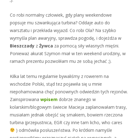
Co robi normalny człowiek, gdy plany weekendowe
popsuje mu szwankująca turbina? Oddaje auto do
warsztatu i przekłada wyjazd. Co robi Ola? Na szybko
wymyśla plan awaryjny, sprawdza pogodę, i dojeżdża w
Bieszczady
z
Żywca
za pomocą siły własnych mięśni.
Ponieważ akurat Szymon miał w ten weekend urodziny, w
ramach prezentu pozwoliłam mu ze sobą jechać ;).
Kilka lat temu regularnie bywaliśmy z rowerem na
wschodzie Polski, stąd tez pojawiła się u mnie
niepohamowana chęć ponownych odwiedzin tych rejonów.
Zainspirowana
wpisem
dobrze znanego w
kolarskim/blogowym świecie Macieja zaplanowałam trasy,
musiałam jednak obejść się smakiem, bowiem rzeczona
turbina (przepustnica, EGR czy inne tam licho, who cares
) odmówiła posłuszeństwa. Po krótkim namyśle
postanowiliśmy przeznaczyć piątek na wypoczynek, a