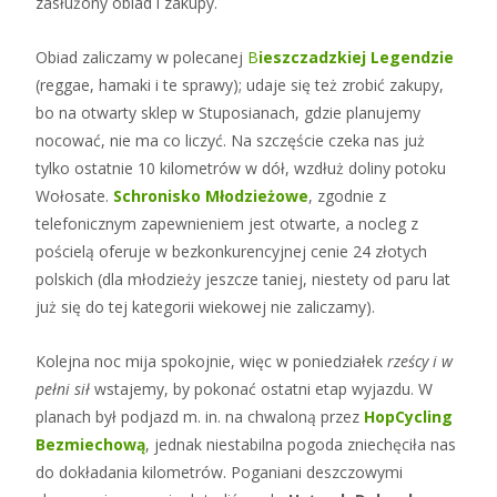
zasłużony obiad i zakupy.
Obiad zaliczamy w polecanej
B
ieszczadzkiej Legendzie
(reggae, hamaki i te sprawy); udaje się też zrobić zakupy,
bo na otwarty sklep w Stuposianach, gdzie planujemy
nocować, nie ma co liczyć. Na szczęście czeka nas już
tylko ostatnie 10 kilometrów w dół, wzdłuż doliny potoku
Wołosate.
Schronisko Młodzieżowe
, zgodnie z
telefonicznym zapewnieniem jest otwarte, a nocleg z
pościelą oferuje w bezkonkurencyjnej cenie 24 złotych
polskich (dla młodzieży jeszcze taniej, niestety od paru lat
już się do tej kategorii wiekowej nie zaliczamy).
Kolejna noc mija spokojnie, więc w poniedziałek
rześcy i w
pełni sił
wstajemy, by pokonać ostatni etap wyjazdu. W
planach był podjazd m. in. na chwaloną przez
HopCycling
Bezmiechową
, jednak niestabilna pogoda zniechęciła nas
do dokładania kilometrów. Poganiani deszczowymi