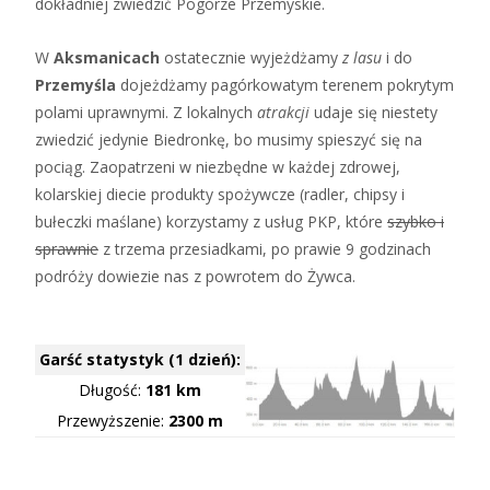
dokładniej zwiedzić Pogórze Przemyskie.
W
Aksmanicach
ostatecznie wyjeżdżamy
z lasu
i do
Przemyśla
dojeżdżamy pagórkowatym terenem pokrytym
polami uprawnymi. Z lokalnych
atrakcji
udaje się niestety
zwiedzić jedynie Biedronkę, bo musimy spieszyć się na
pociąg. Zaopatrzeni w niezbędne w każdej zdrowej,
kolarskiej diecie produkty spożywcze (radler, chipsy i
bułeczki maślane) korzystamy z usług PKP, które
szybko i
sprawnie
z trzema przesiadkami, po prawie 9 godzinach
podróży dowiezie nas z powrotem do Żywca.
Garść statystyk (1 dzień):
Długość:
181 km
Przewyższenie:
2300 m