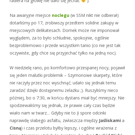
radlera na głowę nie dało się jechać
).
Na awaryjne miejsce
noclegu
(w SSM nikt nie odbierał)
dotarliśmy po 17, zrobiwszy przedtem solidne zakupy w
miejscowych delikatesach. Domek może nie imponował
wyglądem, za to było schludnie, spokojnie, ogólnie
bezproblemowo i przede wszystkim tanio (co nie jest tak
oczywiste, gdy chce się przyjechać tylko na jedną noc).
W niedzielę rano, po komfortowo przespanej nocy, pojawił
się jeden malutki problemik – Szymonowe skarpety, które
nie raczyły przez noc wyschnąć; udało się jednak temu
zaradzić dzięki dostępnemu żelazku ;). Ruszyliśmy nieco
później, bo o 7:30, w końcu dystans miał być mniejszy. Nie
spodziewaliśmy się jednak, że prawie cały czas będzie
wiało nam w twarz… Gdyby nie to (i spore odcinki
naprawdę słabego asfaltu, zwłaszcza między
Jaśliskami
a
Cisną
) i czas przelotu byłby lepszy, i ogólne wrażenia z