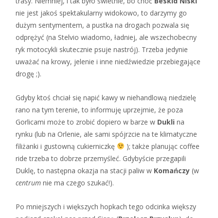
trasy. Niemniej, i tak było świetnie, bo choć
Beskid Niski
nie jest jakoś spektakularny widokowo, to darzymy go
dużym sentymentem, a pustka na drogach pozwala się
odprężyć (na Stelvio wiadomo, ładniej, ale wszechobecny
ryk motocykli skutecznie psuje nastrój). Trzeba jedynie
uważać na krowy, jelenie i inne niedźwiedzie przebiegające
drogę ;).
Gdyby ktoś chciał się napić kawy w niehandlową niedzielę
rano na tym terenie, to informuję uprzejmie, że poza
Gorlicami może to zrobić dopiero w barze w
Dukli
na
rynku (lub na Orlenie, ale sami spójrzcie na te klimatyczne
filiżanki i gustowną cukierniczkę
); także planując coffee
ride trzeba to dobrze przemyśleć. Gdybyście przegapili
Duklę, to następna okazja na stacji paliw w
Komańczy
(w
centrum
nie ma czego szukać!).
Po mniejszych i większych hopkach tego odcinka większy