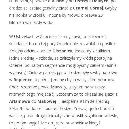
chmurami, sprawnie dotarliśmy do
Ustrzyk Dolnych
, po
drodze zaliczając genialny zjazd z
Czarnej Górnej
. Gdyby
nie hopka w Żłobku, można by mówić o prawie 20
kilometrach jazdy w dół!
W Ustrzykach w Żabce zaliczamy kawę, a ja również
śniadanie, bo do tej pory żołądek nie zezwalał na posiłek.
Kolejny odcinek, aż do
Olszanicy
, jedziemy z całkiem
ładną średnią – szkoda, że zaliczyliśmy krótki postój na
Orlenie, bo na tym segmencie moglibyśmy całkiem ładnie
wypaść ;). Ciekawą atrakcją po drodze były szyby naftowe
w
Ropience
, a później znany chyba wszystkim Arłamów.
Choć, szczerze powiedziawszy, liczyłam na większy
rozmach tego miejsca ;). Sztosem za to okazał się zjazd z
Arłamowa
do
Makowej
– niespełna 9 km ze średnią
39km/h po dobrej i pustej drodze! Zresztą, jeśli chodzi o
wąskie, puste drogi i klimatyczne wioski zagubione w lesie,
to po tym wyjeździe czuję, że powinniśmy kiedyś