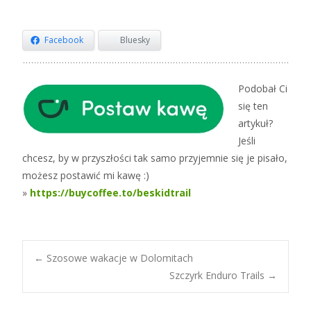
Facebook
Bluesky
Podobał Ci
się ten
artykuł?
Jeśli
chcesz, by w przyszłości tak samo przyjemnie się je pisało,
możesz postawić mi kawę :)
»
https://buycoffee.to/beskidtrail
Post
←
Szosowe wakacje w Dolomitach
Szczyrk Enduro Trails
→