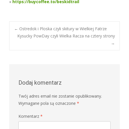
»
https://buycoffee.to/beskidtrail
Post
←
Ostredok i Ploska czyli skitury w Wielkiej Fatrze
Kysucky PowDay czyli Wielka Racza na cztery strony
→
navigation
Dodaj komentarz
Twój adres email nie zostanie opublikowany.
Wymagane pola są oznaczone
*
Komentarz
*