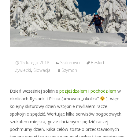
15 lutego 2018
Skiturowo
Beskid
Żywiecki
,
Słowacja
Szymon
Dzień wcześniej solidnie
pozjeżdżałem i pochodziłem
w
okolicach Rysianki i Pilska (umowna „okolica”
), więc
kolejny skiturowy dzień wstępnie myślałem raczej
spokojnie spędzić. Wertując kilka serwisów pogodowych,
szukałem miejsca, gdzie chciałbym spędzić raczej
pochmurny dzień. Kilka celów zostało przedstawionych
towarzyszowi i w zasadzie on miał wybrać ten ostateczny.