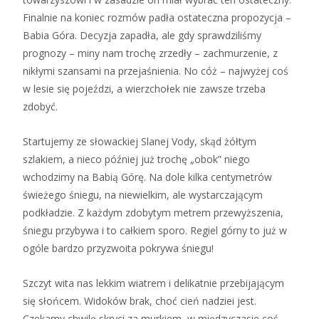
Finalnie na koniec rozmów padła ostateczna propozycja –
Babia Góra. Decyzja zapadła, ale gdy sprawdziliśmy
prognozy – miny nam trochę zrzedły – zachmurzenie, z
nikłymi szansami na przejaśnienia. No cóż – najwyżej coś
w lesie się pojeździ, a wierzchołek nie zawsze trzeba
zdobyć.
Startujemy ze słowackiej Slanej Vody, skąd żółtym
szlakiem, a nieco później już trochę „obok” niego
wchodzimy na Babią Górę. Na dole kilka centymetrów
świeżego śniegu, na niewielkim, ale wystarczającym
podkładzie. Z każdym zdobytym metrem przewyższenia,
śniegu przybywa i to całkiem sporo. Regiel górny to już w
ogóle bardzo przyzwoita pokrywa śniegu!
Szczyt wita nas lekkim wiatrem i delikatnie przebijającym
się słońcem. Widoków brak, choć cień nadziei jest.
Czekamy chwilę skryci za murkiem, w międzyczasie coś