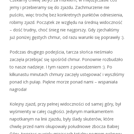
jemy i przebieramy się do zjazdu. Zachmurzenie nie
puściło, więc trochę bez konkretnych punktów odniesienia,
robimy zjazd. Początek ze względu na średnią widoczność
– dość trudny, choć śnieg nie najgorszy. Gdy zjechaliśmy
już poniżej gęstych chmur, od razu warunki się poprawiły :).
Podczas drugiego podejścia, tarcza słońca nieśmiało
zaczęła przebijać się spośród chmur. Ponownie rozbudziło
to nasze nadzieje. I tym razem z powodzeniem :). Po
kilkunastu minutach chmury zaczęły ustępować i wyszliśmy
ponad ich pułap. Piękne morze ponad nami – wspaniała
nagroda!
Kolejny zjazd, przy pełnej widoczności od samej góry, był
wyśmienity w całej ciągłości. Jedynym mankamentem
napotkanym na linii zjazdu, były ślady skuterów, które
chwilę przed nami okupowały południowe zbocza Babiej
Góry, tworząc w wielu miejscach totalny pogrom pokrywy