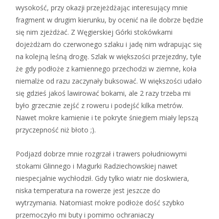
wysokość, przy okazji przejeżdżając interesujący mnie
fragment w drugim kierunku, by ocenić na ile dobrze będzie
się nim zjeżdżać. Z Węgierskiej Górki stokówkami
dojeżdżam do czerwonego szlaku i jadę nim wdrapując się
na kolejną leśną drogę. Szlak w większości przejezdny, tyle
że gdy podłoże z kamiennego przechodzi w ziemne, koła
niemalże od razu zaczynały buksować. W większości udało
się gdzieś jakoś lawirować bokami, ale 2 razy trzeba mi
było grzecznie zejść z roweru i podejść kilka metrów.
Nawet mokre kamienie i te pokryte śniegiem miały lepszą
przyczepność niż błoto ;).
Podjazd dobrze mnie rozgrzał i trawers południowymi
stokami Glinnego i Magurki Radziechowskiej nawet
niespecjalnie wychłodził. Gdy tylko wiatr nie doskwiera,
niska temperatura na rowerze jest jeszcze do
wytrzymania. Natomiast mokre podłoże dość szybko
przemoczyło mi buty i pomimo ochraniaczy