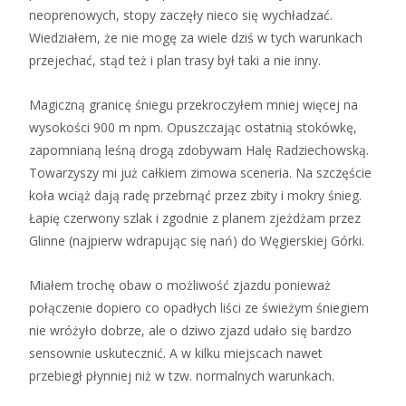
neoprenowych, stopy zaczęły nieco się wychładzać.
Wiedziałem, że nie mogę za wiele dziś w tych warunkach
przejechać, stąd też i plan trasy był taki a nie inny.
Magiczną granicę śniegu przekroczyłem mniej więcej na
wysokości 900 m npm. Opuszczając ostatnią stokówkę,
zapomnianą leśną drogą zdobywam Halę Radziechowską.
Towarzyszy mi już całkiem zimowa sceneria. Na szczęście
koła wciąż dają radę przebrnąć przez zbity i mokry śnieg.
Łapię czerwony szlak i zgodnie z planem zjeżdżam przez
Glinne (najpierw wdrapując się nań) do Węgierskiej Górki.
Miałem trochę obaw o możliwość zjazdu ponieważ
połączenie dopiero co opadłych liści ze świeżym śniegiem
nie wróżyło dobrze, ale o dziwo zjazd udało się bardzo
sensownie uskutecznić. A w kilku miejscach nawet
przebiegł płynniej niż w tzw. normalnych warunkach.