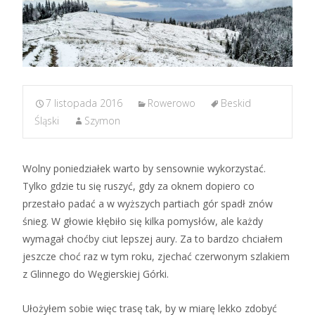
7 listopada 2016
Rowerowo
Beskid
Śląski
Szymon
Wolny poniedziałek warto by sensownie wykorzystać.
Tylko gdzie tu się ruszyć, gdy za oknem dopiero co
przestało padać a w wyższych partiach gór spadł znów
śnieg. W głowie kłębiło się kilka pomysłów, ale każdy
wymagał choćby ciut lepszej aury. Za to bardzo chciałem
jeszcze choć raz w tym roku, zjechać czerwonym szlakiem
z Glinnego do Węgierskiej Górki.
Ułożyłem sobie więc trasę tak, by w miarę lekko zdobyć