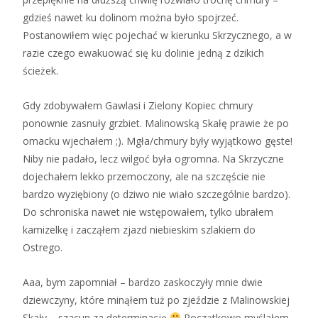
gdzieś nawet ku dolinom można było spojrzeć.
Postanowiłem więc pojechać w kierunku Skrzycznego, a w
razie czego ewakuować się ku dolinie jedną z dzikich
ścieżek.
Gdy zdobywałem Gawlasi i Zielony Kopiec chmury
ponownie zasnuły grzbiet. Malinowską Skałę prawie że po
omacku wjechałem ;). Mgła/chmury były wyjątkowo gęste!
Niby nie padało, lecz wilgoć była ogromna. Na Skrzyczne
dojechałem lekko przemoczony, ale na szczęście nie
bardzo wyziębiony (o dziwo nie wiało szczególnie bardzo).
Do schroniska nawet nie wstępowałem, tylko ubrałem
kamizelkę i zacząłem zjazd niebieskim szlakiem do
Ostrego.
Aaa, bym zapomniał – bardzo zaskoczyły mnie dwie
dziewczyny, które minąłem tuż po zjeździe z Malinowskiej
Skały – szacun za determinację
Początkowo myślałem,