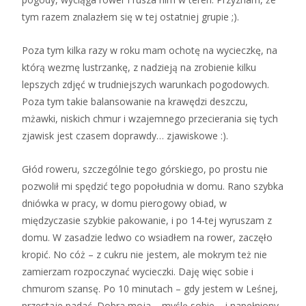
tym razem znalazłem się w tej ostatniej grupie ;).
Poza tym kilka razy w roku mam ochotę na wycieczkę, na
którą wezmę lustrzankę, z nadzieją na zrobienie kilku
lepszych zdjęć w trudniejszych warunkach pogodowych.
Poza tym takie balansowanie na krawędzi deszczu,
mżawki, niskich chmur i wzajemnego przecierania się tych
zjawisk jest czasem doprawdy… zjawiskowe :).
Głód roweru, szczególnie tego górskiego, po prostu nie
pozwolił mi spędzić tego popołudnia w domu. Rano szybka
dniówka w pracy, w domu pierogowy obiad, w
międzyczasie szybkie pakowanie, i po 14-tej wyruszam z
domu. W zasadzie ledwo co wsiadłem na rower, zaczęło
kropić. No cóż – z cukru nie jestem, ale mokrym też nie
zamierzam rozpoczynać wycieczki. Daję więc sobie i
chmurom szansę. Po 10 minutach – gdy jestem w Leśnej,
przestaje padać. Dobra moja – myślę sobie – i napełniony