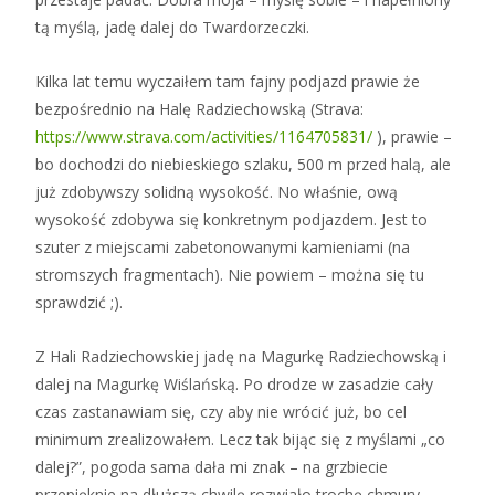
tą myślą, jadę dalej do Twardorzeczki.
Kilka lat temu wyczaiłem tam fajny podjazd prawie że
bezpośrednio na Halę Radziechowską (Strava:
https://www.strava.com/activities/1164705831/
), prawie –
bo dochodzi do niebieskiego szlaku, 500 m przed halą, ale
już zdobywszy solidną wysokość. No właśnie, ową
wysokość zdobywa się konkretnym podjazdem. Jest to
szuter z miejscami zabetonowanymi kamieniami (na
stromszych fragmentach). Nie powiem – można się tu
sprawdzić ;).
Z Hali Radziechowskiej jadę na Magurkę Radziechowską i
dalej na Magurkę Wiślańską. Po drodze w zasadzie cały
czas zastanawiam się, czy aby nie wrócić już, bo cel
minimum zrealizowałem. Lecz tak bijąc się z myślami „co
dalej?”, pogoda sama dała mi znak – na grzbiecie
przepięknie na dłuższą chwilę rozwiało trochę chmury –