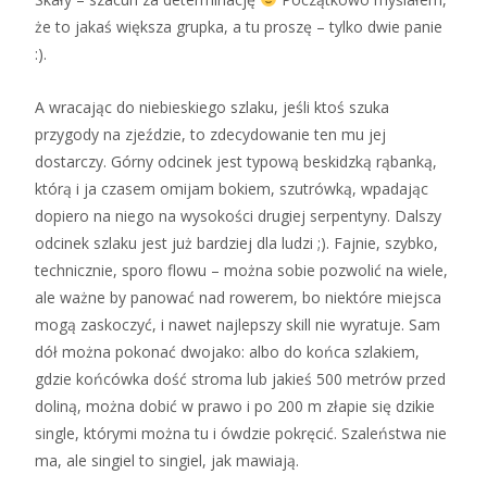
że to jakaś większa grupka, a tu proszę – tylko dwie panie
:).
A wracając do niebieskiego szlaku, jeśli ktoś szuka
przygody na zjeździe, to zdecydowanie ten mu jej
dostarczy. Górny odcinek jest typową beskidzką rąbanką,
którą i ja czasem omijam bokiem, szutrówką, wpadając
dopiero na niego na wysokości drugiej serpentyny. Dalszy
odcinek szlaku jest już bardziej dla ludzi ;). Fajnie, szybko,
technicznie, sporo flowu – można sobie pozwolić na wiele,
ale ważne by panować nad rowerem, bo niektóre miejsca
mogą zaskoczyć, i nawet najlepszy skill nie wyratuje. Sam
dół można pokonać dwojako: albo do końca szlakiem,
gdzie końcówka dość stroma lub jakieś 500 metrów przed
doliną, można dobić w prawo i po 200 m złapie się dzikie
single, którymi można tu i ówdzie pokręcić. Szaleństwa nie
ma, ale singiel to singiel, jak mawiają.