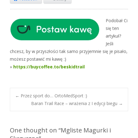
Podobał Ci
się ten
artykuł?
Jeśli
chcesz, by w przyszłości tak samo przyjemnie się je pisało,
możesz postawić mi kawę :)
»
https://buycoffee.to/beskidtrail
Post
←
Przez sport do… OrtoMedSport :)
Baran Trail Race – wrażenia z I edycji biegu
→
navigation
One thought on “
Mgliste Magurki i