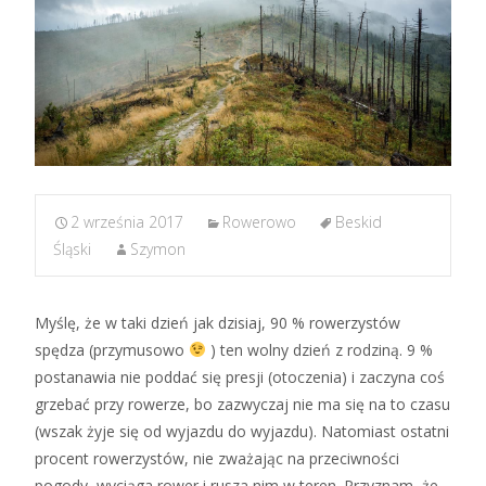
2 września 2017
Rowerowo
Beskid
Śląski
Szymon
Myślę, że w taki dzień jak dzisiaj, 90 % rowerzystów
spędza (przymusowo
) ten wolny dzień z rodziną. 9 %
postanawia nie poddać się presji (otoczenia) i zaczyna coś
grzebać przy rowerze, bo zazwyczaj nie ma się na to czasu
(wszak żyje się od wyjazdu do wyjazdu). Natomiast ostatni
procent rowerzystów, nie zważając na przeciwności
pogody, wyciąga rower i rusza nim w teren. Przyznam, że