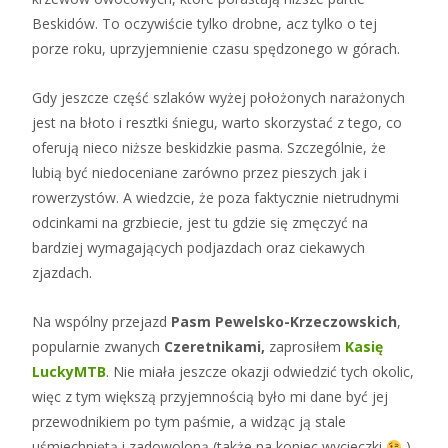
Beskidów. To oczywiście tylko drobne, acz tylko o tej
porze roku, uprzyjemnienie czasu spędzonego w górach.
Gdy jeszcze część szlaków wyżej położonych narażonych
jest na błoto i resztki śniegu, warto skorzystać z tego, co
oferują nieco niższe beskidzkie pasma. Szczególnie, że
lubią być niedoceniane zarówno przez pieszych jak i
rowerzystów. A wiedzcie, że poza faktycznie nietrudnymi
odcinkami na grzbiecie, jest tu gdzie się zmęczyć na
bardziej wymagających podjazdach oraz ciekawych
zjazdach.
Na wspólny przejazd
Pasm Pewelsko-Krzeczowskich
,
popularnie zwanych
Czeretnikami,
zaprosiłem
Kasię
LuckyMTB
. Nie miała jeszcze okazji odwiedzić tych okolic,
więc z tym większą przyjemnością było mi dane być jej
przewodnikiem po tym paśmie, a widząc ją stale
uśmiechniętą i zadowoloną (także na koniec wycieczki
),