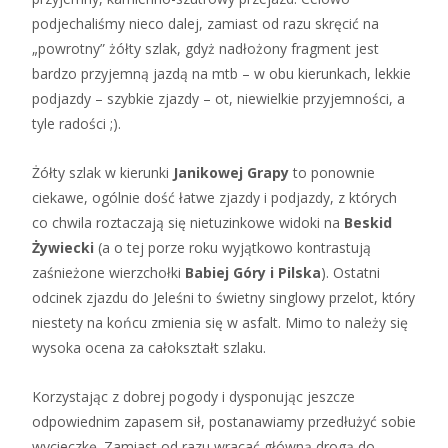
podjechaliśmy nieco dalej, zamiast od razu skręcić na
„powrotny” żółty szlak, gdyż nadłożony fragment jest
bardzo przyjemną jazdą na mtb – w obu kierunkach, lekkie
podjazdy – szybkie zjazdy – ot, niewielkie przyjemności, a
tyle radości ;).
Żółty szlak w kierunki
Janikowej Grapy
to ponownie
ciekawe, ogólnie dość łatwe zjazdy i podjazdy, z których
co chwila roztaczają się nietuzinkowe widoki na
Beskid
Żywiecki
(a o tej porze roku wyjątkowo kontrastują
zaśnieżone wierzchołki
Babiej Góry i Pilska
). Ostatni
odcinek zjazdu do Jeleśni to świetny singlowy przelot, który
niestety na końcu zmienia się w asfalt. Mimo to należy się
wysoka ocena za całokształt szlaku.
Korzystając z dobrej pogody i dysponując jeszcze
odpowiednim zapasem sił, postanawiamy przedłużyć sobie
wycieczkę. Zamiast od razu wracać główną drogą do