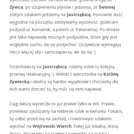
Żywca
, po uzupełnieniu płynów i jedzenia, ze
Świnnej
żółtym szlakiem jedziemy na
Jastrzębicę
. Ponownie dość
wygodnie na początku zdobywamy wysokość (polecam
podjazd ul. Komarnik, a potem ul. Panorama). Po drodze
jest kilka naprawdę mocnych podjazdów, które gdy jest
względnie sucho, da się podjechać. Oczywiście wymagają
nieco więcej siły i samozaparcia, ale da się :).
Dojechawszy na
Jastrzębicę
, robimy sobie tu kolejną
przerwę relaksacyjną :). Widoki z wierzchołka na
Kotlinę
Żywiecką
i okolicę są bardzo wyjątkowe i chociażby dla
nich warto dotrzeć tu, by móc się nimi napawać.
Ciąg dalszy wycieczki to już prawie tylko w dół. Prawie,
ponieważ zjeżdżamy na niebieski szlak w kierunku Tokarni,
by odbić przed nią na zachód, i rowerowym szlakiem
wjechać na
Wójtowski Wierch
. Dalej już lokalną, leśną
drogą, docieramy na przełęcz pomiędzy Juszczyną i