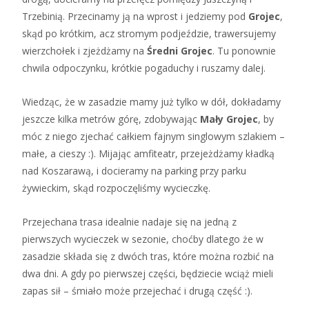
Trzebinią. Przecinamy ją na wprost i jedziemy pod
Grojec
,
skąd po krótkim, acz stromym podjeździe, trawersujemy
wierzchołek i zjeżdżamy na
Średni Grojec
. Tu ponownie
chwila odpoczynku, krótkie pogaduchy i ruszamy dalej.
Wiedząc, że w zasadzie mamy już tylko w dół, dokładamy
jeszcze kilka metrów górę, zdobywając
Mały Grojec
, by
móc z niego zjechać całkiem fajnym singlowym szlakiem –
małe, a cieszy :). Mijając amfiteatr, przejeżdżamy kładką
nad Koszarawą, i docieramy na parking przy parku
żywieckim, skąd rozpoczęliśmy wycieczkę.
Przejechana trasa idealnie nadaje się na jedną z
pierwszych wycieczek w sezonie, choćby dlatego że w
zasadzie składa się z dwóch tras, które można rozbić na
dwa dni. A gdy po pierwszej części, będziecie wciąż mieli
zapas sił – śmiało może przejechać i drugą część :).