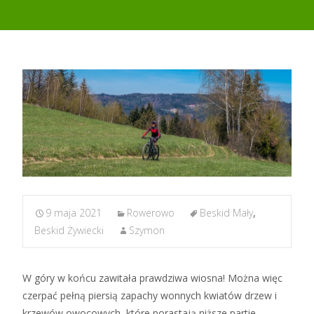
9 maja 2021
Rowerowo
Beskid Mały
,
Beskid Żywiecki
Szymon
W góry w końcu zawitała prawdziwa wiosna! Można więc
czerpać pełną piersią zapachy wonnych kwiatów drzew i
krzewów owocowych, które porastają niższe partie