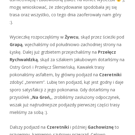
mogę wnioskować, że zdecydowanie spodobała jej się
trasa oraz wszystko, co tego dnia zaoferowały nam góry
:).
Wycieczkę rozpoczęliśmy w
Żywcu
, skąd przez ścieżki pod
Grapą
, wjechaliśmy od południowo-zachodniej strony na
Łyskę. Dalej już grzbietem przejechaliśmy na
Przełęcz
Rychwałdzką
, skąd za szlakiem Jakubowym dotarliśmy na
Ostry Groń i Przełęcz Ślemieńską. Kawałek trasy
pokonaliśmy asfaltem, by główny podjazd na
Czeretniki
zdobyć „terenem”. Lubię ten podjazd, kąt jest godny i daje
sporo satysfakcji z jego pokonania. Gdy dotarliśmy na
przysiółek „
Na Groń
„, zrobiliśmy zasłużony odpoczynek,
wszak już najtrudniejsze podjazdy pierwszej części trasy
mieliśmy za sobą :).
Dalszy podjazd na
Czeretniki
i później
Gachowiznę
to
przyjemny, kamienno-szutrowy przejazd. Celowo