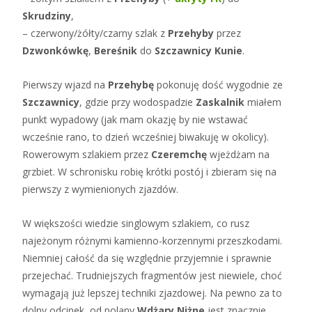
Skrudziny
,
– czerwony/żółty/czarny szlak z
Przehyby
przez
Dzwonkówkę
,
Bereśnik
do
Szczawnicy Kunie
.
Pierwszy wjazd na
Przehybę
pokonuję dość wygodnie ze
Szczawnicy
, gdzie przy wodospadzie
Zaskalnik
miałem
punkt wypadowy (jak mam okazję by nie wstawać
wcześnie rano, to dzień wcześniej biwakuję w okolicy).
Rowerowym szlakiem przez
Czeremchę
wjeżdżam na
grzbiet. W schronisku robię krótki postój i zbieram się na
pierwszy z wymienionych zjazdów.
W większości wiedzie singlowym szlakiem, co rusz
najeżonym różnymi kamienno-korzennymi przeszkodami.
Niemniej całość da się względnie przyjemnie i sprawnie
przejechać. Trudniejszych fragmentów jest niewiele, choć
wymagają już lepszej techniki zjazdowej. Na pewno za to
dolny odcinek, od polany
Wdżary Niżne
jest znacznie