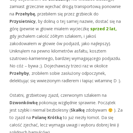
zamiast grzecznie wjechać drogą transportową ponownie
na
Przehybę
, przebiłem się przez grzbiecik do
Przysietnicy
, by doliną o tej samej nazwie, dostać się na
górę (pewnie w głowie miałem wycieczkę
sprzed 2 lat,
gdy jechałem całość żółtym szlakiem, i jakoś
zakodowałem w głowie ów podjazd, jako najlepszy).
Uniknąłem na pewno kilometrów asfaltu, kosztem
szutrowo-kamiennego, bardziej wymagającego podjazdu.
No cóż – bywa ;). Dojechawszy trzeci raz w okolice
Przehyby
, zrobiłem sobie zasłużony odpoczynek,
delektując się wwiezionym radlerem i łapiąc witaminę D :).
Ostatni, grzbietowy zjazd, czerwonym szlakiem na
Dzwonkówkę
pokonuję względnie sprawnie. Początek
jest szybki i niemal bezbolesny (
Skałkę
zdobywam
). Za
to zjazd na
Polanę Krótką
to już niezły łomot. Da się
całość zjechać, lecz wymaga uwagi i wyboru dobrej linii (i
solidnych hamulców).