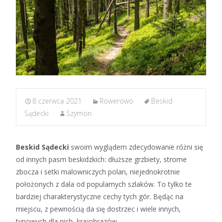
8 czerwca 2021
Rowerowo
Beskid
Sądecki
Szymon
Beskid Sądecki
swoim wyglądem zdecydowanie różni się
od innych pasm beskidzkich: dłuższe grzbiety, strome
zbocza i setki malowniczych polan, niejednokrotnie
położonych z dala od popularnych szlaków. To tylko te
bardziej charakterystyczne cechy tych gór. Będąc na
miejscu, z pewnością da się dostrzec i wiele innych,
typowych dla nich, krajobrazów.