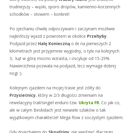
trudniejszy – wąski, sporo dropów, kamienno-korzennych
schodków – słowem – konkret!
Po zjechaniu chwilę odpoczywam i zaczynam możliwie
najkrótszy wjazd z powrotem w okolice
Przehyby
.
Podjazd przez
Halę Konieczną
o ile na pierwszych 2
kilometrach jest przyjemnie wygodny, o tyle na kolejnych
3, kąt w górę mocno wzrasta, i oscyluje od 15-25%.
Nawierzchnia pozwala na podjazd, lecz wymaga dobrej
nogi :).
Kolejnym zjazdem na mojej trasie jest żółty do
Przysietnicy
, który w 2/3 długości zmieniam na
rewelacyjny trail/singiel enduro tzw.
Ukryta FR
. Co jak co,
ale w całym Beskidach jest niewiele szlaków o tak
wyjątkowym charakterze! Mega flow z soczystym zjazdem.
Gdy dojechałem do
Skrudziny
, nie wiedzieć dlaczego,