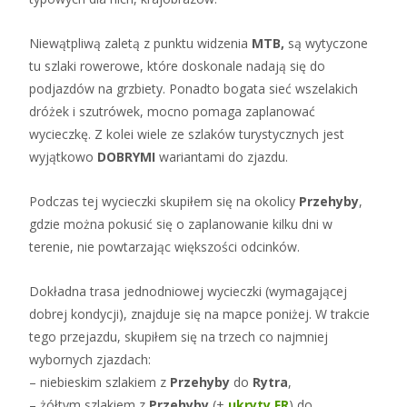
Niewątpliwą zaletą z punktu widzenia
MTB,
są wytyczone
tu szlaki rowerowe, które doskonale nadają się do
podjazdów na grzbiety. Ponadto bogata sieć wszelakich
dróżek i szutrówek, mocno pomaga zaplanować
wycieczkę. Z kolei wiele ze szlaków turystycznych jest
wyjątkowo
DOBRYMI
wariantami do zjazdu.
Podczas tej wycieczki skupiłem się na okolicy
Przehyby
,
gdzie można pokusić się o zaplanowanie kilku dni w
terenie, nie powtarzając większości odcinków.
Dokładna trasa jednodniowej wycieczki (wymagającej
dobrej kondycji), znajduje się na mapce poniżej. W trakcie
tego przejazdu, skupiłem się na trzech co najmniej
wybornych zjazdach:
– niebieskim szlakiem z
Przehyby
do
Rytra
,
– żółtym szlakiem z
Przehyby
(+
ukryty FR
) do