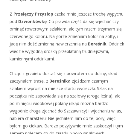
Z
Przełęczy Przysłop
czeka mnie jeszcze trochę wypychu
pod
Dzwonkówkę
. Co prawda część da się wjechać czy
ominąć rowerowym szlakiem, ale tym razem trzymam się
czerwonego koloru. Na górze zmieniam kolor na żółty, i
jadę nim dość zmienną nawierzchnią na
Bereśnik
. Odcinek
wiedzie wygodną dróżką przeplataną trudniejszymi,
kamiennymi odcinkami.
Chcąc z grzbietu dostać się z powrotem do doliny, skąd
zaczynałem trasę, z
Bereśnika
zjeżdżam czarnym
szlakiem wprost na miejsce startu wycieczki. Szlak na
początku nie zapowiada się na szałowy (droga leśna), ale
po minięciu widokowej polany (skąd można bardzo
wygodnie drogą zjechać do Szczawnicy) i wjechaniu w las,
nabiera charakteru! Nie jechałem nim do tej pory, więc
byłem go ciekaw. Bardzo pozytywnie mnie zaskoczył i tym
samym polecam go do zjazdu. Sporo singlowych