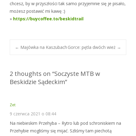
chcesz, by w przyszłości tak samo przyjemnie się je pisało,
możesz postawić mi kawę :)
»
https://buycoffee.to/beskidtrail
Post
←
Majówka na Kaszubach
Gorce: pętla dwóch wież
→
navigation
2 thoughts on “
Soczyste MTB w
Beskidzie Sądeckim
”
Zet
9 czerwca 2021 o 08:44
Na niebieskim Przehyba – Rytro lub pod schroniskiem na
Przehybie mogliśmy się mijać. Szliśmy tam piechotą