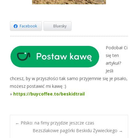
Facebook
Bluesky
Podobał Ci
się ten
artykuł?
Jeśli
chcesz, by w przyszłości tak samo przyjemnie się je pisało,
możesz postawić mi kawę :)
»
https://buycoffee.to/beskidtrail
Post
←
Pilsko: na firny przyjdzie jeszcze czas
Bezszlakowe pagórki Beskidu Żywieckiego
→