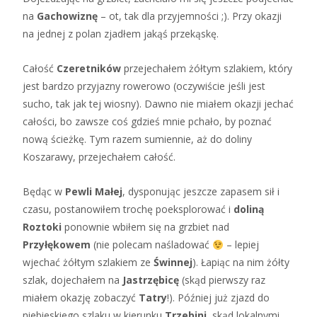
na
Gachowiznę
– ot, tak dla przyjemności ;). Przy okazji
na jednej z polan zjadłem jakąś przekąskę.
Całość
Czeretników
przejechałem żółtym szlakiem, który
jest bardzo przyjazny rowerowo (oczywiście jeśli jest
sucho, tak jak tej wiosny). Dawno nie miałem okazji jechać
całości, bo zawsze coś gdzieś mnie pchało, by poznać
nową ścieżkę. Tym razem sumiennie, aż do doliny
Koszarawy, przejechałem całość.
Będąc w
Pewli Małej
, dysponując jeszcze zapasem sił i
czasu, postanowiłem trochę poeksplorować i
doliną
Roztoki
ponownie wbiłem się na grzbiet nad
Przyłękowem
(nie polecam naśladować
– lepiej
wjechać żółtym szlakiem ze
Świnnej
). Łapiąc na nim żółty
szlak, dojechałem na
Jastrzębicę
(skąd pierwszy raz
miałem okazję zobaczyć
Tatry
!). Później już zjazd do
niebieskiego szlaku w kierunku
Trzebini
, skąd lokalnymi