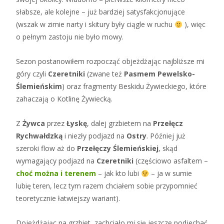
słabsze, ale kolejne – już bardziej satysfakcjonujące
(wszak w zimie narty i skitury były ciągle w ruchu
), więc
o pełnym zastoju nie było mowy.
Sezon postanowiłem rozpocząć objeżdżając najbliższe mi
góry czyli
Czeretniki
(zwane też
Pasmem Pewelsko-
Ślemieńskim
) oraz fragmenty Beskidu Żywieckiego, które
zahaczają o Kotlinę Żywiecką.
Z
Żywca
przez
Łyskę
, dalej grzbietem na
Przełęcz
Rychwałdzką
i niezły podjazd na
Ostry
. Później już
szeroki flow aż do
Przełęczy Ślemieńskiej
, skąd
wymagający podjazd na
Czeretniki
(częściowo asfaltem –
choć można i terenem
– jak kto lubi
– ja w sumie
lubię teren, lecz tym razem chciałem sobie przypomnieć
teoretycznie łatwiejszy wariant).
Dojeżdżając na grzbiet, zachciało mi się jeszcze podjechać