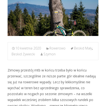
10 kwietnia 2020
Rowerowo
Beskid Mały
,
Beskid Żywiecki
Szymon
Zimowy przestój mtb w końcu trzeba było w końcu
przerwać, szczególnie że niższe partie gór idealnie nadają
się już na rowerowe wypady. Lecz by lekkomyślnie nie
wjechać w teren bez uprzedniego sprawdzenia, co
pozostało w nogach po sezonie zimowym – na wszelki
wypadek wcześniej zrobiłem kilka szosowych rundek po
swojej okolicy. Wiadomo – pierwsze kilometry nieco