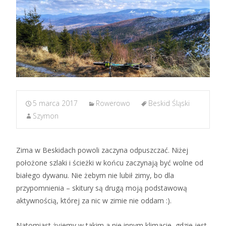
5 marca 2017
Rowerowo
Beskid Śląski
Szymon
Zima w Beskidach powoli zaczyna odpuszczać. Niżej
położone szlaki i ścieżki w końcu zaczynają być wolne od
białego dywanu. Nie żebym nie lubił zimy, bo dla
przypomnienia – skitury są drugą moją podstawową
aktywnością, której za nic w zimie nie oddam :).
Natomiast żyjemy w takim a nie innym klimacie, gdzie jest