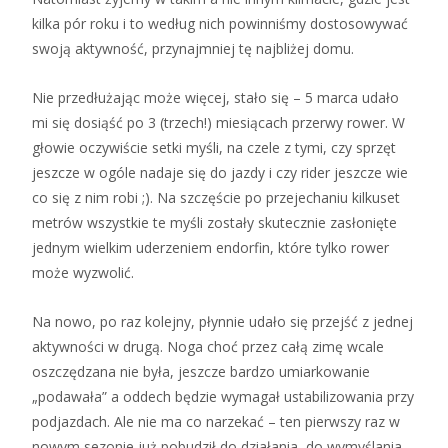
kilka pór roku i to według nich powinniśmy dostosowywać
swoją aktywność, przynajmniej tę najbliżej domu.
Nie przedłużając może więcej, stało się – 5 marca udało
mi się dosiąść po 3 (trzech!) miesiącach przerwy rower. W
głowie oczywiście setki myśli, na czele z tymi, czy sprzęt
jeszcze w ogóle nadaje się do jazdy i czy rider jeszcze wie
co się z nim robi ;). Na szczęście po przejechaniu kilkuset
metrów wszystkie te myśli zostały skutecznie zasłonięte
jednym wielkim uderzeniem endorfin, które tylko rower
może wyzwolić.
Na nowo, po raz kolejny, płynnie udało się przejść z jednej
aktywności w drugą. Noga choć przez całą zimę wcale
oszczędzana nie była, jeszcze bardzo umiarkowanie
„podawała” a oddech będzie wymagał ustabilizowania przy
podjazdach. Ale nie ma co narzekać – ten pierwszy raz w
nowym sezonie już pobudził do działania, do wymyślania