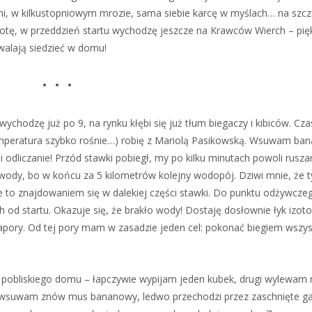
i, w kilkustopniowym mrozie, sama siebie karcę w myślach… na szcz
tę, w przeddzień startu wychodzę jeszcze na Krawców Wierch – pię
walają siedzieć w domu!
• • •
odzę już po 9, na rynku kłębi się już tłum biegaczy i kibiców. Cza
emperatura szybko rośnie…) robię z Mariolą Pasikowską. Wsuwam ba
i odliczanie! Przód stawki pobiegł, my po kilku minutach powoli rusz
ody, bo w końcu za 5 kilometrów kolejny wodopój. Dziwi mnie, że t
e to znajdowaniem się w dalekiej części stawki. Do punktu odżywcze
od startu. Okazuje się, że brakło wody! Dostaję dosłownie łyk izoton
pory. Od tej pory mam w zasadzie jeden cel: pokonać biegiem wszys
pobliskiego domu – łapczywie wypijam jeden kubek, drugi wylewam n
 wsuwam znów mus bananowy, ledwo przechodzi przez zaschnięte ga