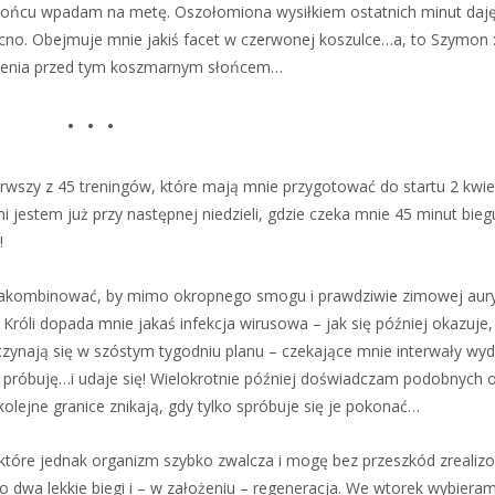
w końcu wpadam na metę. Oszołomiona wysiłkiem ostatnich minut daję
no. Obejmuje mnie jakiś facet w czerwonej koszulce…a, to Szymon :
cienia przed tym koszmarnym słońcem…
• • •
erwszy z 45 treningów, które mają mnie przygotować do startu 2 kwie
 jestem już przy następnej niedzieli, gdzie czeka mnie 45 minut bieg
!
o nakombinować, by mimo okropnego smogu i prawdziwie zimowej aur
róli dopada mnie jakaś infekcja wirusowa – jak się później okazuje,
zynają się w szóstym tygodniu planu – czekające mnie interwały wyd
y próbuję…i udaje się! Wielokrotnie później doświadczam podobnych 
lejne granice znikają, gdy tylko spróbuje się je pokonać…
, które jednak organizm szybko zwalcza i mogę bez przeszkód zrealiz
ko dwa lekkie biegi i – w założeniu – regeneracja. We wtorek wybieram