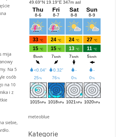
ęście
kna
s mija
nanowy
amy. Na 5
yle osób
go na 10
ika i z
tkie
meteoblue
a siebie,
rdło.
Kategorie