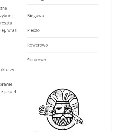
m
stne
Biegowo
zybciej
 reszta
Pieszo
iej, wraz
Rowerowo
Skiturowo
 (którzy
 prawie
ę jako 4