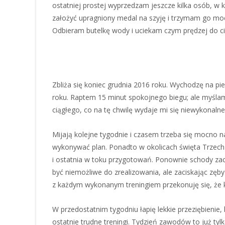
ostatniej prostej wyprzedzam jeszcze kilka osób, 
założyć upragniony medal na szyję i trzymam go moc
Odbieram butelkę wody i uciekam czym prędzej do 
Zbliża się koniec grudnia 2016 roku. Wychodzę na pi
roku. Raptem 15 minut spokojnego biegu; ale myślami
ciągłego, co na tę chwilę wydaje mi się niewykonalne
Mijają kolejne tygodnie i czasem trzeba się mocn
wykonywać plan. Ponadto w okolicach święta Trzech K
i ostatnia w toku przygotowań. Ponownie schody zac
być niemożliwe do zrealizowania, ale zaciskając zęb
z każdym wykonanym treningiem przekonuję się, że ko
W przedostatnim tygodniu łapię lekkie przeziębienie
ostatnie trudne treningi. Tydzień zawodów to już tyl