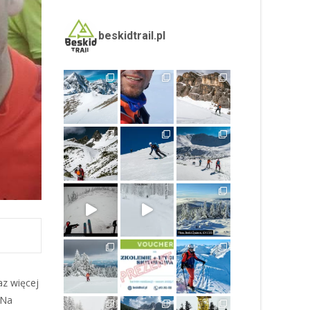
beskidtrail.pl
az więcej
 Na