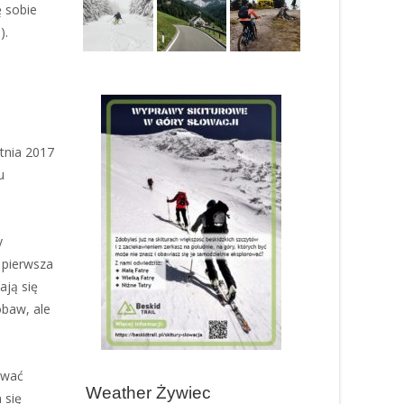
 sobie
).
tnia 2017
u
y
 pierwsza
ają się
obaw, ale
ować
 się