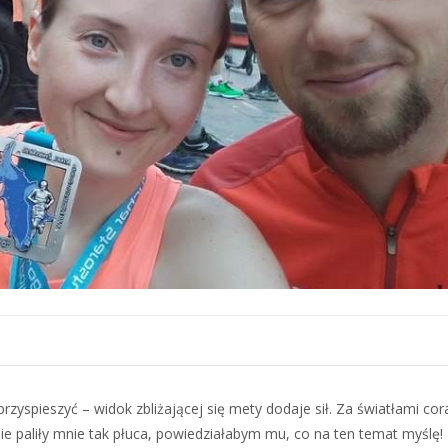
zyspieszyć – widok zbliżającej się mety dodaje sił. Za światłami cor
 nie paliły mnie tak płuca, powiedziałabym mu, co na ten temat myślę!