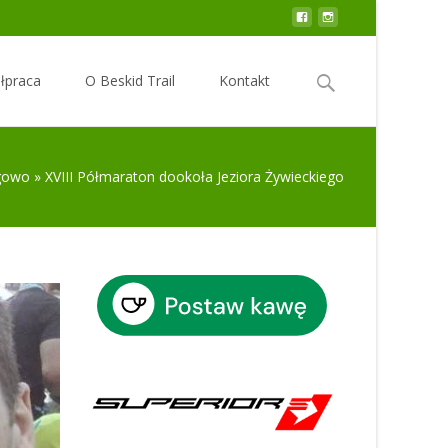
Search
łpraca
O Beskid Trail
Kontakt
for:
gowo
»
XVIII Półmaraton dookoła Jeziora Żywieckiego