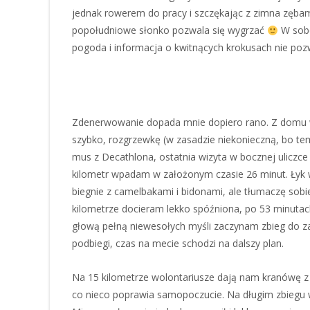
jednak rowerem do pracy i szczękając z zimna zębam
popołudniowe słonko pozwala się wygrzać
W sobo
pogoda i informacja o kwitnących krokusach nie poz
Zdenerwowanie dopada mnie dopiero rano. Z domu wych
szybko, rozgrzewkę (w zasadzie niekonieczną, bo t
mus z Decathlona, ostatnia wizyta w bocznej uliczce 
kilometr wpadam w założonym czasie 26 minut. Łyk w
biegnie z camelbakami i bidonami, ale tłumaczę sobi
kilometrze docieram lekko spóźniona, po 53 minutach 
głową pełną niewesołych myśli zaczynam zbieg do za
podbiegi, czas na mecie schodzi na dalszy plan.
Na 15 kilometrze wolontariusze dają nam kranówę z 
co nieco poprawia samopoczucie. Na długim zbiegu