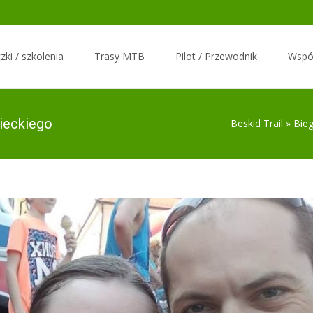
zki / szkolenia
Trasy MTB
Pilot / Przewodnik
Wspó
ieckiego
Beskid Trail
»
Bie