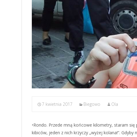
7 kwietnia 2017
Biegowo
Ola
•Rondo. Przede mną końcowe kilometry, staram się pr
kibiców, jeden z nich krzyczy „wyżej kolana!”. Gdyby