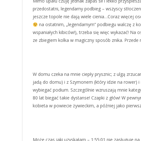
Mimo upału czuję jednak zapas sił i lekko przyspies
przedostatni, legendarny podbieg – wszyscy stłoczeni 
jeszcze topole nie dają wiele cienia…Coraz więcej o
na ostatnim, „legendarnym” podbiegu walczę z kos
wspaniałych kibiców!), trzeba się więc wykazać! Na o
ze zbiegiem kolka w magiczny sposób znika. Przede 
W domu czeka na mnie ciepły prysznic; z ulgą zrzuca
jadą do domu) i z Szymonem (który idzie na rower) i 
wybiegać podium. Szczególnie wzruszają mnie kateg
80 lat biegać takie dystanse! Czapki z głów! W pe
kobieta w powiecie żywieckim, a później jako pierw
Może czas jaki uzyskałam – 1:55:01 nie zasługuje na 