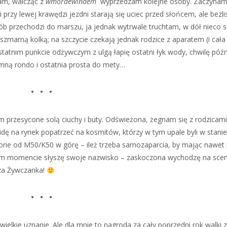
zam, walcząc z
wmordewindem
wyprzedzam kolejne osoby. Zaczyna
przy lewej krawędzi jezdni starają się uciec przed słońcem, ale bezli
sób przechodzi do marszu, ja jednak wytrwale truchtam, w dół nieco s
zmarną kolką; na szczycie czekają jednak rodzice z aparatem (i cała
statnim punkcie odżywczym z ulgą łapię ostatni łyk wody, chwilę późn
mną rondo i ostatnia prosta do mety…
• • •
m przesycone solą ciuchy i buty. Odświeżona, żegnam się z rodzicami
idę na rynek popatrzeć na kosmitów, którzy w tym upale byli w stanie
orie od M50/K50 w górę – ileż trzeba samozaparcia, by mając nawet
wnym momencie słyszę swoje nazwisko – zaskoczona wychodzę na scen
sza Żywczanka!
• • •
wielkie uznanie. Ale dla mnie to nagroda za cały poprzedni rok walki z