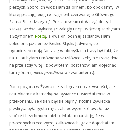
pieszych. Sporo ich widziałam za oknem, bo obok firmy, w
której pracuję, biegnie fragment czerwonego Głównego
Szlaku Beskidzkiego ;). Postanowiłam dołączyć do tych
szczęśliwców i wybierając zaległy urlop, w środę zdobyłam
z Szymonem
Policę
, a dwa dni później zaplanowałam
sobie przejazd przez Beskid Śląski. Jedynym, co
ograniczało moją fantazję w obmyślaniu trasy był fakt, że
na 18:30 byłam umówiona w Milówce. Żeby nie tracić dnia
na przejazdy w tę i z powrotem, postanowiłam dojechać
tam górami,
nieco
przedłużonym
wariantem :).
Rano pogoda w Żywcu nie zachęcała do aktywności, ale
rzut okiem na kamerkę na Rysiance utwierdził mnie w
przekonaniu, że dzień będzie piękny. Kotlina Żywiecka
przykryta była gęstą mgłą, ale powyżej królowało już
słońce i bezchmurne niebo. Miałam nadzieję, że w
położonych nieco wyżej Wilkowicach, gdzie dojechałam