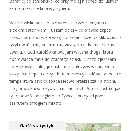
Baraniej do schroniska, co przy mojej niechęci do luźnych
kamieni jest nie lada wyczynem.
W schronisku posilam się wreszcie czymś innym niż
słodkim batonikiem i ruszam dalej – co prawda zapas
czasu mam spory, ale wolę poczekać dłużej w Milówce, niż
ryzykować jazdę po zmroku, gdyby dopadła mnie jakaś
awaria. Przed Karolówką odbijam w leśną drogę, która
doprowadza mnie do czarnego szlaku. Nim to zjeżdżam
do Fajkówki i dalej, już asfaltem (założywszy uprzednio
wszystkie ciepłe rzeczy) do Kamesznicy i Milówki. W dolinie
temperatura szybko spada i ledwo przekracza 10 stopni,
ale gorąca kawa przywraca mi nieco sił. Potem zostaje już
tylko powrót pociągiem do Żywca, i przejazd przez
zasnutem smogiem miasto…
Garść statystyk: