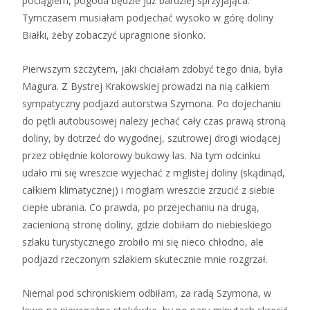
pociągiem, pogoda będzie już bardziej sprzyjająca.
Tymczasem musiałam podjechać wysoko w górę doliny
Białki, żeby zobaczyć upragnione słonko.
Pierwszym szczytem, jaki chciałam zdobyć tego dnia, była
Magura. Z Bystrej Krakowskiej prowadzi na nią całkiem
sympatyczny podjazd autorstwa Szymona. Po dojechaniu
do pętli autobusowej należy jechać cały czas prawą stroną
doliny, by dotrzeć do wygodnej, szutrowej drogi wiodącej
przez obłędnie kolorowy bukowy las. Na tym odcinku
udało mi się wreszcie wyjechać z mglistej doliny (skądinąd,
całkiem klimatycznej) i mogłam wreszcie zrzucić z siebie
ciepłe ubrania. Co prawda, po przejechaniu na drugą,
zacienioną stronę doliny, gdzie dobiłam do niebieskiego
szlaku turystycznego zrobiło mi się nieco chłodno, ale
podjazd rzeczonym szlakiem skutecznie mnie rozgrzał.
Niemal pod schroniskiem odbiłam, za radą Szymona, w