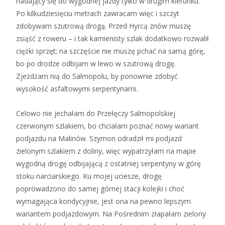
nadający się do wygodnej jazdy tylko w drugim kierunku.
Po kilkudziesięciu metrach zawracam więc i szczyt
zdobywam szutrową drogą. Przed Hyrcą znów muszę
zsiąść z roweru – i tak kamienisty szlak dodatkowo rozwalił
ciężki sprzęt; na szczęście nie muszę pchać na samą górę,
bo po drodze odbijam w lewo w szutrową drogę.
Zjeżdżam nią do Salmopolu, by ponownie zdobyć
wysokość asfaltowymi serpentynami.
Celowo nie jechałam do Przełęczy Salmopolskiej
czerwonym szlakiem, bo chciałam poznać nowy wariant
podjazdu na Malinów. Szymon odradził mi podjazd
zielonym szlakiem z doliny, więc wypatrzyłam na mapie
wygodną drogę odbijającą z ostatniej serpentyny w górę
stoku narciarskiego. Ku mojej uciesze, drogę
poprowadzono do samej górnej stacji kolejki i choć
wymagająca kondycyjnie, jest ona na pewno lepszym
wariantem podjazdowym. Na Pośrednim złapałam zielony