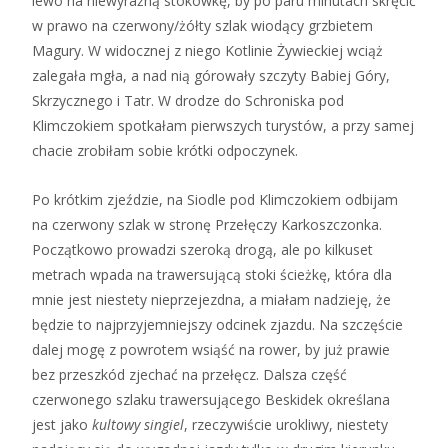
lewo na niewyraźną stokówkę, by po paru minutach skręcić
w prawo na czerwony/żółty szlak wiodący grzbietem
Magury. W widocznej z niego Kotlinie Żywieckiej wciąż
zalegała mgła, a nad nią górowały szczyty Babiej Góry,
Skrzycznego i Tatr. W drodze do Schroniska pod
Klimczokiem spotkałam pierwszych turystów, a przy samej
chacie zrobiłam sobie krótki odpoczynek.
Po krótkim zjeździe, na Siodle pod Klimczokiem odbijam
na czerwony szlak w stronę Przełęczy Karkoszczonka.
Początkowo prowadzi szeroką drogą, ale po kilkuset
metrach wpada na trawersującą stoki ścieżkę, która dla
mnie jest niestety nieprzejezdna, a miałam nadzieję, że
będzie to najprzyjemniejszy odcinek zjazdu. Na szczęście
dalej mogę z powrotem wsiąść na rower, by już prawie
bez przeszkód zjechać na przełęcz. Dalsza część
czerwonego szlaku trawersującego Beskidek określana
jest jako
kultowy singiel
, rzeczywiście urokliwy,
niestety