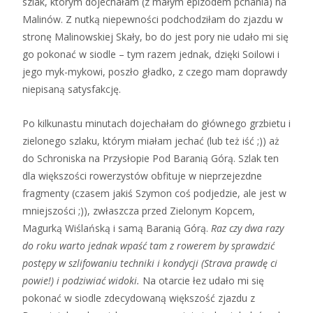
szlak, którym dojechałam (z małym epizodem pchania) na
Malinów. Z nutką niepewności podchodziłam do zjazdu w
stronę Malinowskiej Skały, bo do jest pory nie udało mi się
go pokonać w siodle – tym razem jednak, dzięki Soilowi i
jego myk-mykowi, poszło gładko, z czego mam doprawdy
niepisaną satysfakcję.
Po kilkunastu minutach dojechałam do głównego grzbietu i
zielonego szlaku, którym miałam jechać (lub też iść ;)) aż
do Schroniska na Przysłopie Pod Baranią Górą. Szlak ten
dla większości rowerzystów obfituje w nieprzejezdne
fragmenty (czasem jakiś Szymon coś podjedzie, ale jest w
mniejszości ;)), zwłaszcza przed Zielonym Kopcem,
Magurką Wiślańską i samą Baranią Górą.
Raz czy dwa razy
do roku warto jednak wpaść tam z rowerem by sprawdzić
postępy w szlifowaniu techniki i kondycji (Strava prawdę ci
powie!) i podziwiać widoki.
Na otarcie łez udało mi się
pokonać w siodle zdecydowaną większość zjazdu z