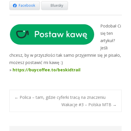
Facebook
Bluesky
Podobał Ci
się ten
artykuł?
Jeśli
chcesz, by w przyszłości tak samo przyjemnie się je pisało,
możesz postawić mi kawę :)
»
https://buycoffee.to/beskidtrail
Post
←
Polica – tam, gdzie cyferki tracą na znaczeniu
Wakacje #3 – Polska MTB
→
navigation