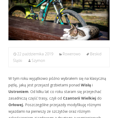
22 października 2019
Rowerowo
Beskid
Śląski
Szymon
W tym roku wyjątkowo późno wybrałem się na klasyczną
pętlę, jaką jest przejazd grzbietami ponad
Wisłą
i
Ustroniem
. Od kilku lat co roku staram się przejechać
zasadniczą część trasy, czyli od
Czantorii Wielkiej
do
Orłowej.
Poszczególne przejazdy modyfikuję różnymi
wjazdami na pierwszy ze szczytów oraz różnym
zakończeniem zjazdowym z drugiego z wymienionych.