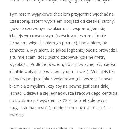
Tym razem wyjątkowo chciałem przyjemnie wjechać na
Czantorię
, zatem wybrałem podjazd od czeskiej strony,
głównie czerwonym szlakiem, ale wspomogłem się
ichniejszym rowerowym (częściowo jeszcze nim nie
jechałem, więc chciałem go poznać). I poznałem, aż
zanadto ;). Myślałem, że jakoś łagodniej będzie prowadził,
a tu miejscami dość bystro zdobywał kolejne metry
wysokości. Podłoże owszem, dość przyjazne, lecz całość
idealnie wpisuje się w zawody uphill-owe :). Mnie dziś ten
pierwszy podjazd jakoś wyjątkowo „nie wszedł” i nawet
biłem się z myślami, czy aby na pewno jest sens dalej
jechać. Odezwała się jednak dusza krakowskiego centusia,
no bo skoro już wydałem te 22 zł na bilet kolejowy (i
drugie tyle na powrót), to niech chociaż dzień jakoś się
zwróci ;).
Poniedziałki w górach to dobre dni – cisza i spokój. Na