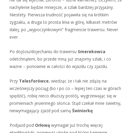
nachylenie będzie mniejsze, a szlak bardziej przyjazny.
Niestety. Pierwsza trudność pojawiła się na krótkim
zygzaku, a druga to prosta linia w górę, kilkaset metrów
dalej, po „wypoczynkowym” fragmencie trawersu. Never
ever.
Po dojściu/dojechaniu do trawersu
Smerekowca
odetchnąłem, bo przede mną już znajomy szlak, i co
ważne – ponownie w całości do wjazdu czy zjazdu.
Przy
Telesforówce
, wiedząc że i tak nie zdążę na
wcześniejszy pociąg (bo i po co – lepiej ten czas w górach
spędzić), robię nieco dłuższy postój, wygrzewając się w
promieniach jesiennego słońca. Stąd czekał mnie świetny,
niewymagający zjazd pod samą
Świniorkę
.
Podjazd pod
Orłową
wymagał już trochę więcej
ekwilibrystyki, ponieważ ukryte pod liśćmi kamienie