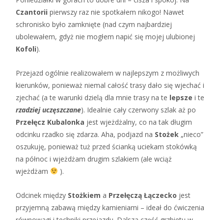
Czantorii
pierwszy raz nie spotkałem nikogo! Nawet
schronisko było zamknięte (nad czym najbardziej
ubolewałem, gdyż nie mogłem napić się mojej ulubionej
Kofoli
).
Przejazd ogólnie realizowałem w najlepszym z możliwych
kierunków, ponieważ niemal całość trasy dało się wjechać i
zjechać (a te warunki dzielą dla mnie trasy na te
lepsze
i te
rzadziej uczęszczane
). Idealnie cały czerwony szlak aż po
Przełęcz Kubalonka
jest wjeżdżalny, co na tak długim
odcinku rzadko się zdarza. Aha, podjazd na
Stożek
„nieco”
oszukuję, ponieważ tuż przed ścianką uciekam stokówką
na północ i wjeżdżam drugim szlakiem (ale wciąż
wjeżdżam
).
Odcinek między
Stożkiem
a
Przełęczą Łączecko
jest
przyjemną zabawą między kamieniami – ideał do ćwiczenia
równowagi i techniki przejazdu. Dalsza część grzbietu w