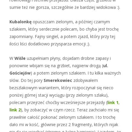
sumie też nie gorsza, szczególnie że bardziej widokowa :).
Kubalonkę
opuszczam zielonym, a później czarnym
szlakiem, który serdecznie polecam, bo chyba jest trochę
zapomniany. Fajny singiel, a potem zjazd, który przy tej
ilości liści dodatkowo przysparza emocji ;).
W
Wiśle
uzupełniam płyny, dojadam drobne zapasy i
ponownie wbijam się na grzbiet, najpierw drogą (
ul.
Gościejów
) a potem zielonym szlakiem. I tu kilka ważnych
słów. Do tej pory
Smerekowiec
zdobywałem
bezszlakowym wariantem, który rozpoczynał się nieco
poniżej górnej stacji wyciągu (przy zielonym szlaku),
polecam przejrzeć choćby wcześniejsze przejazdy (
link 1
,
link 2
), by zobaczyć w czym rzecz. Teraz zachciało mi się
prawilnie całość pokonać zielonym szlakiem. I to trochę
dało mi w kość, głównie przez 2 fragmenty, których nijak
nie da się wjechać (stromo + luźne kamienie). Liczyłem, że