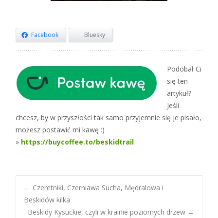
Facebook
Bluesky
Podobał Ci
się ten
artykuł?
Jeśli
chcesz, by w przyszłości tak samo przyjemnie się je pisało,
możesz postawić mi kawę :)
»
https://buycoffee.to/beskidtrail
Post
←
Czeretniki, Czerniawa Sucha, Mędralowa i
Beskidów kilka
Beskidy Kysuckie, czyli w krainie poziomych drzew
→