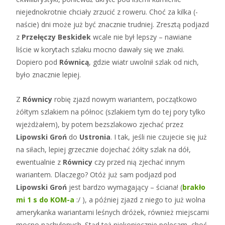
niejednokrotnie chciały zrzucić z roweru. Choć za kilka (-
naście) dni może już być znacznie trudniej. Zresztą podjazd
z
Przełęczy Beskidek
wcale nie był lepszy – nawiane
liście w korytach szlaku mocno dawały się we znaki.
Dopiero pod
Równicą
, gdzie wiatr uwolnił szlak od nich,
było znacznie lepiej.
Z
Równicy
robię zjazd nowym wariantem, początkowo
żółtym szlakiem na północ (szlakiem tym do tej pory tylko
wjeżdżałem), by potem bezszlakowo zjechać przez
Lipowski Groń
do
Ustronia
. I tak, jeśli nie czujecie się już
na siłach, lepiej grzecznie dojechać żółty szlak na dół,
ewentualnie z
Równicy
czy przed nią zjechać innym
wariantem. Dlaczego? Otóż już sam podjazd pod
Lipowski Groń
jest bardzo wymagający – ściana! (
brakło
mi 1 s do KOM-a
:/ ), a później zjazd z niego to już wolna
amerykanka wariantami leśnych dróżek, również miejscami
mocno nachylonych. Stąd też niekoniecznie polecam, choć