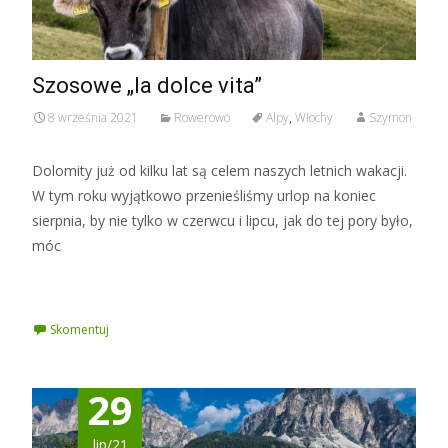
Szosowe „la dolce vita”
8 września 2021
Rowerowo
Alpy
,
Włochy
Szymon
Dolomity już od kilku lat są celem naszych letnich wakacji.
W tym roku wyjątkowo przenieśliśmy urlop na koniec
sierpnia, by nie tylko w czerwcu i lipcu, jak do tej pory było,
móc
Czytaj więcej »
Skomentuj
29
lip/21