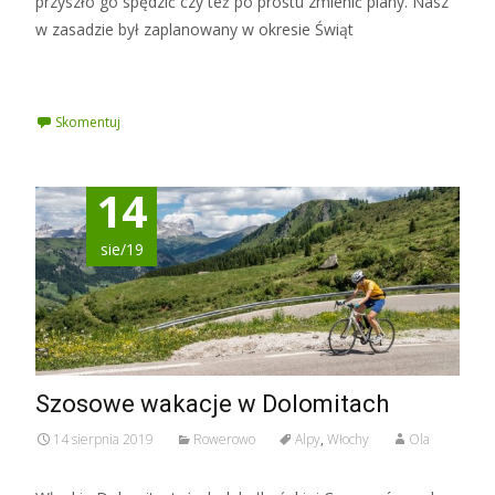
przyszło go spędzić czy też po prostu zmienić plany. Nasz
w zasadzie był zaplanowany w okresie Świąt
Czytaj więcej »
Skomentuj
14
sie/19
Szosowe wakacje w Dolomitach
14 sierpnia 2019
Rowerowo
Alpy
,
Włochy
Ola