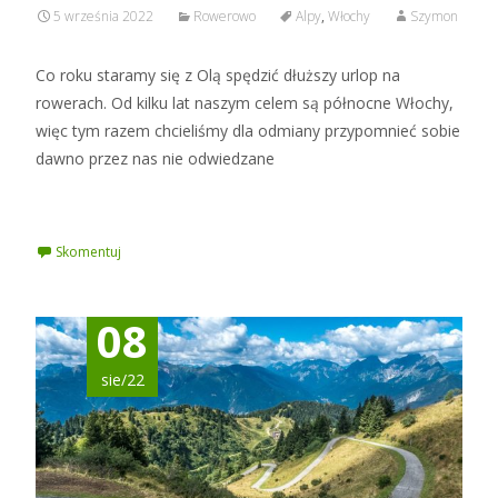
5 września 2022
Rowerowo
Alpy
,
Włochy
Szymon
Co roku staramy się z Olą spędzić dłuższy urlop na
rowerach. Od kilku lat naszym celem są północne Włochy,
więc tym razem chcieliśmy dla odmiany przypomnieć sobie
dawno przez nas nie odwiedzane
Czytaj więcej »
Skomentuj
08
sie/22