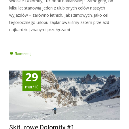
Włoskie Dolomity, tuż obok bałkańskiej Czarnogóry, od
kilku lat stanowią jeden z ulubionych celów naszych
wyjazdów – zarówno letnich, jak i zimowych. Jako cel
tegorocznego urlopu zaplanowaliśmy zatem przejazd
najbardziej znanymi przełęczami
Czytaj więcej »
Skomentuj
29
mar/18
Skiturowe Dolomity #1