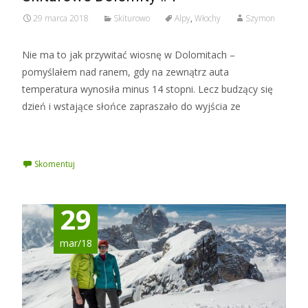
29 marca 2018
Skiturowo
Alpy
,
Włochy
Szymon
Nie ma to jak przywitać wiosnę w Dolomitach –
pomyślałem nad ranem, gdy na zewnątrz auta
temperatura wynosiła minus 14 stopni. Lecz budzący się
dzień i wstające słońce zapraszało do wyjścia ze
Czytaj więcej »
Skomentuj
29
mar/18