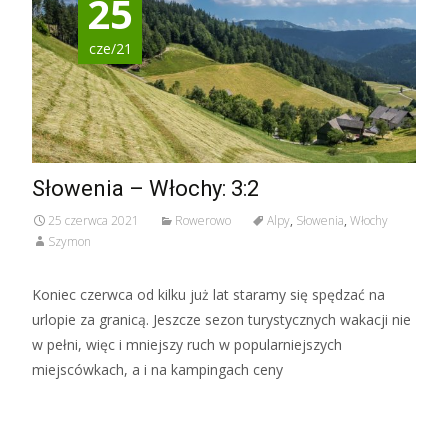
25
cze/21
Słowenia – Włochy: 3:2
25 czerwca 2021
Rowerowo
Alpy
,
Słowenia
,
Włochy
Szymon
Koniec czerwca od kilku już lat staramy się spędzać na
urlopie za granicą. Jeszcze sezon turystycznych wakacji nie
w pełni, więc i mniejszy ruch w popularniejszych
miejscówkach, a i na kampingach ceny
Czytaj więcej »