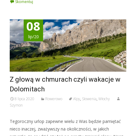
Skomentuj
08
lip/20
Z głową w chmurach czyli wakacje w
Dolomitach
8 lipca 2020
Rowerowo
Alpy
,
Słowenia
,
Włochy
Szymon
Tegoroczny urlop zapewne wielu z Was będzie pamiętać
nieco inaczej, zważywszy na okoliczności, w jakich