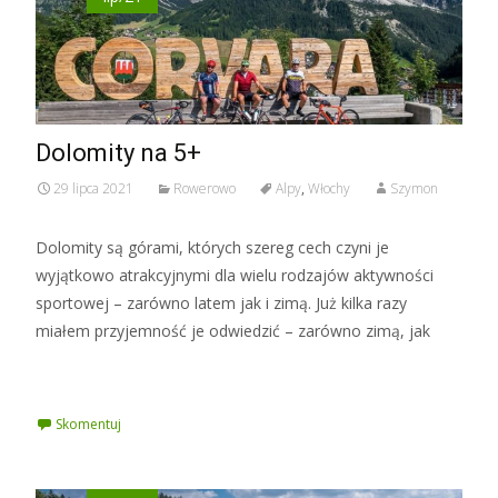
Dolomity na 5+
29 lipca 2021
Rowerowo
Alpy
,
Włochy
Szymon
Dolomity są górami, których szereg cech czyni je
wyjątkowo atrakcyjnymi dla wielu rodzajów aktywności
sportowej – zarówno latem jak i zimą. Już kilka razy
miałem przyjemność je odwiedzić – zarówno zimą, jak
Czytaj więcej »
Skomentuj