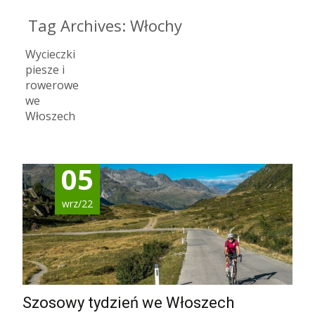
Tag Archives: Włochy
Wycieczki
piesze i
rowerowe
we
Włoszech
05
wrz/22
Szosowy tydzień we Włoszech