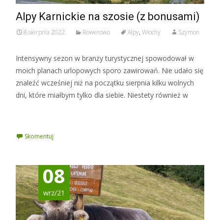
Alpy Karnickie na szosie (z bonusami)
8 sierpnia 2022
Rowerowo
Alpy
,
Włochy
Szymon
Intensywny sezon w branży turystycznej spowodował w
moich planach urlopowych sporo zawirowań. Nie udało się
znaleźć wcześniej niż na początku sierpnia kilku wolnych
dni, które miałbym tylko dla siebie. Niestety również w
Czytaj więcej »
Skomentuj
08
wrz/21