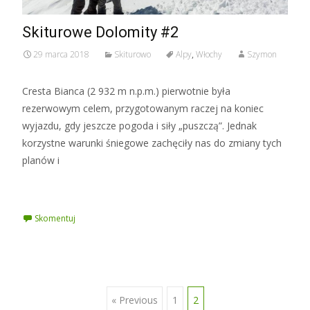
Skiturowe Dolomity #2
29 marca 2018
Skiturowo
Alpy
,
Włochy
Szymon
Cresta Bianca (2 932 m n.p.m.) pierwotnie była
rezerwowym celem, przygotowanym raczej na koniec
wyjazdu, gdy jeszcze pogoda i siły „puszczą”. Jednak
korzystne warunki śniegowe zachęciły nas do zmiany tych
planów i
Czytaj więcej »
Skomentuj
Posts
« Previous
1
2